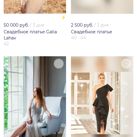
50 000 руб.
/
3 дня
2 500 руб.
/
3 дня
Свадебное платье Galia
Свадебное платье
40 - 44
Lahav
42