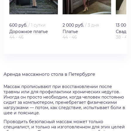
600 руб.
/
1 сутки
2 000 руб.
/
3 дня
13 000 
Дорожное платье
Платье
Свадеб
44 - 46
44 - 46
38 - 40
Аренда массажного стола в Петербурге
Массаж прописывают при восстановлении после
травмы или для профилактики хронических недугов.
Иногда он просто необходим, когда человек постоянно
сидит за компьютером, пренебрегает физическими
нагрузками — потом, как следствие, испытывает боли в
шее и пояснице.
Проводить безопасный массаж может только
специалист, и только на изготовленном для этих целей