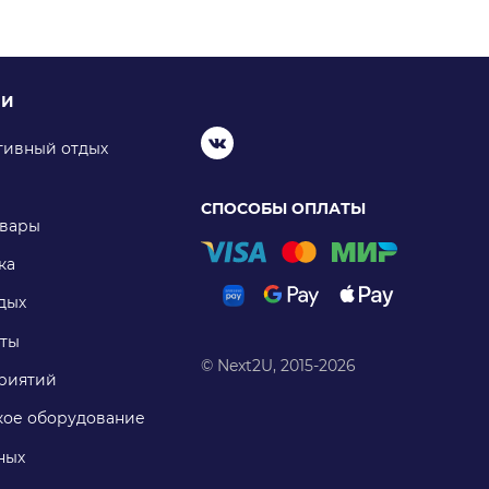
ИИ
тивный отдых
СПОСОБЫ ОПЛАТЫ
овары
ка
дых
ты
© Next2U, 2015-2026
риятий
ое оборудование
ных