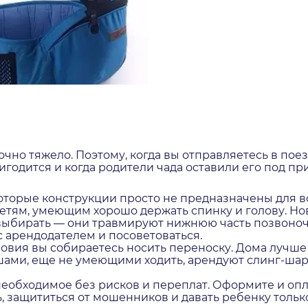
очно тяжело. Поэтому, когда вы отправляетесь в пое
годится и когда родители чада оставили его под пр
торые конструкции просто не предназначены для во
 детям, умеющим хорошо держать спинку и голову. 
ыбирать — они травмируют нижнюю часть позвоночн
с арендодателем и посоветоваться.
ловия вы собираетесь носить переноску. Дома лучше
ами, еще не умеющими ходить, арендуют слинг-шар
необходимое без рисков и переплат. Оформите и оп
, защититься от мошенников и давать ребенку тольк