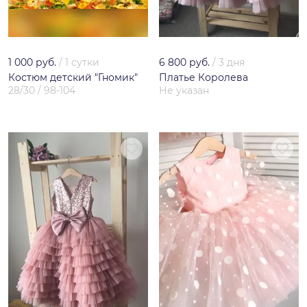
1 000 руб.
/
1 сутки
6 800 руб.
/
3 дня
Костюм детский "Гномик"
Платье Королева
28/30 / 98-104
Не указан